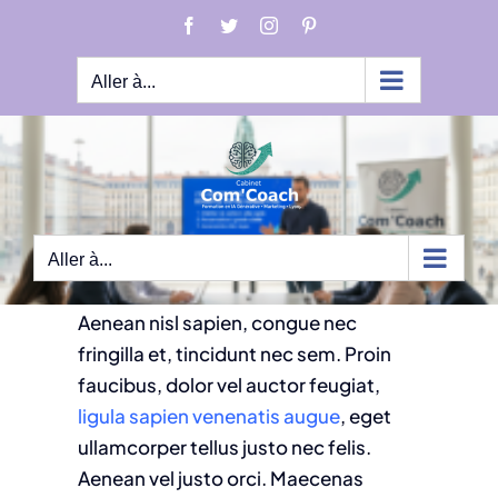
Passer
Facebook
Twitter
Instagram
Pinterest
au
contenu
Aller à...
Quisque velit nisi,
pretium ut lacinia in
Duis mollis turpis ac diam scelerisque
volutpat. Sed neque orci, auctor in
Aller à...
convallis id, dictum sodales massa.
Aenean nisl sapien, congue nec
fringilla et, tincidunt nec sem. Proin
faucibus, dolor vel auctor feugiat,
ligula sapien venenatis augue
, eget
ullamcorper tellus justo nec felis.
Aenean vel justo orci. Maecenas