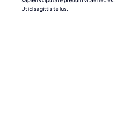
sapien vulputate pretium vitae nec ex.
Ut id sagittis tellus.