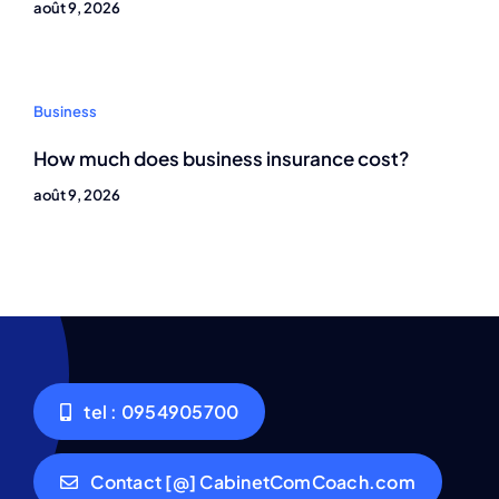
août 9, 2026
Business
How much does business insurance cost?
août 9, 2026
tel : 0954905700
Contact [@] CabinetComCoach.com