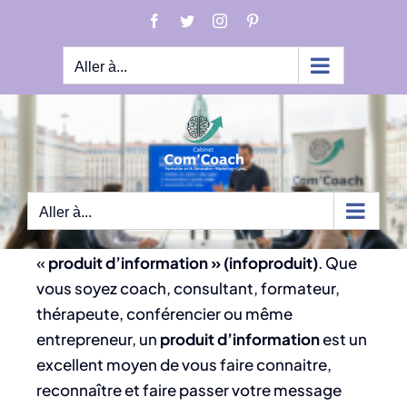
Passer
Facebook
Twitter
Instagram
Pinterest
au
contenu
Aller à...
Vous
m’avez
Aller à...
certainement lu ou entendu parler de
«
produit d’information » (infoproduit)
. Que
vous soyez coach, consultant, formateur,
thérapeute, conférencier ou même
entrepreneur, un
produit d’information
est un
excellent moyen de vous faire connaitre,
reconnaître et faire passer votre message