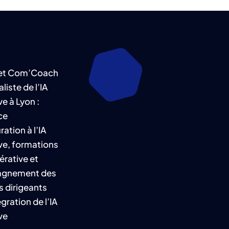
net Com’Coach
liste de l’IA
e à Lyon :
ce
ation à l’IA
ve, formations
érative et
gnement des
 dirigeants
égration de l’IA
ve