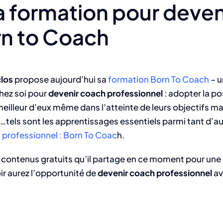
a formation pour deve
rn to Coach
los
propose aujourd’hui sa
formation Born To Coach
– u
hez soi pour
devenir coach professionnel
: adopter la p
meilleur d’eux même dans l’atteinte de leurs objectifs m
on…tels sont les apprentissages essentiels parmi tant d’
 professionnel : Born To Coac
h.
 de contenus gratuits qu’il partage en ce moment pour une
r aurez l’opportunité de
devenir coach professionnel
av