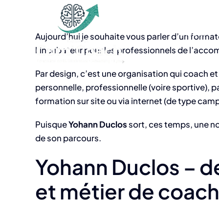
Passer
au
Accueil
contenu
Aujourd’hui je souhaite vous parler d’un form
l’incubateur pour les professionnels de l’a
Par design, c’est une organisation
qui coach et 
personnelle, professionnelle (voire sportive),
formation sur site ou via internet (de type ca
Puisque
Yohann Duclos
sort, ces temps, une n
de son parcours.
Yohann Duclos – d
et métier de coac