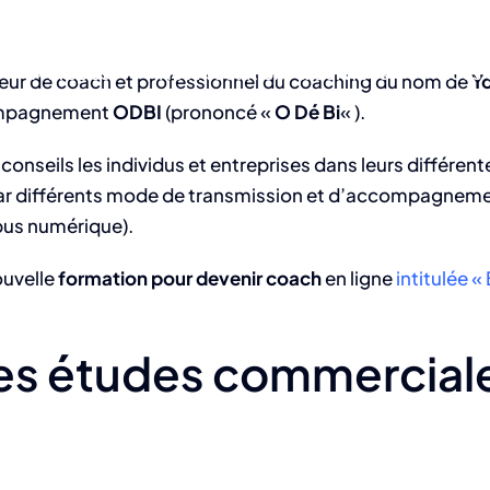
A Propos
Nos Prestations & Services
Nous 
ateur de coach et professionnel du coaching du nom de
Y
ccompagnement
ODBI
(prononcé «
O Dé Bi
« ).
conseils les individus et entreprises dans leurs différent
 par différents mode de transmission et d’accompagnemen
mpus numérique).
ouvelle
formation pour devenir coach
en ligne
intitulée 
es études commerciale
h