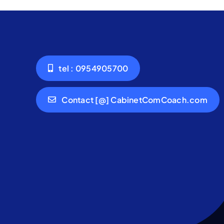
tel : 0954905700
Contact [@] CabinetComCoach.com