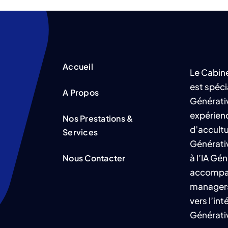
Accueil
Le Cabi
est spécia
A Propos
Générativ
expérien
Nos Prestations &
d’accultur
Services
Générati
à l’IA Gén
Nous Contacter
accompa
managers
vers l’int
Générati